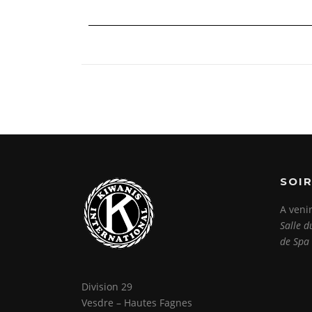
SOIR
A venir
Salle d
de Spa
Division 29
Vesdre – Hautes Fagnes