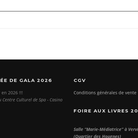
ÉE DE GALA 2026
CGV
 en 2026 !!!
Conditions générales de vente
u Centre Culturel de Spa - Casino
FOIRE AUX LIVRES 2
Salle “Marie-Médiatrice” à Verv
(Quartier des Hougnes)