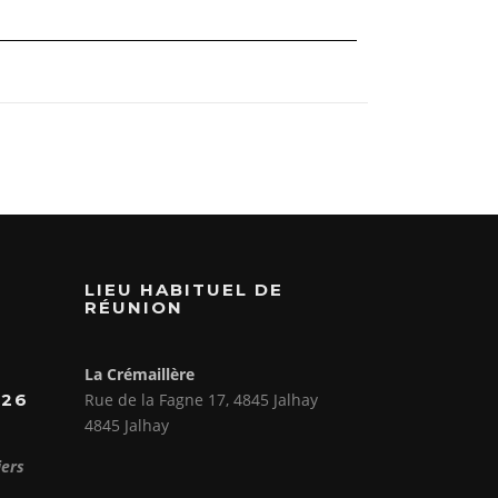
LIEU HABITUEL DE
RÉUNION
La Crémaillère
026
Rue de la Fagne 17, 4845 Jalhay
4845 Jalhay
iers